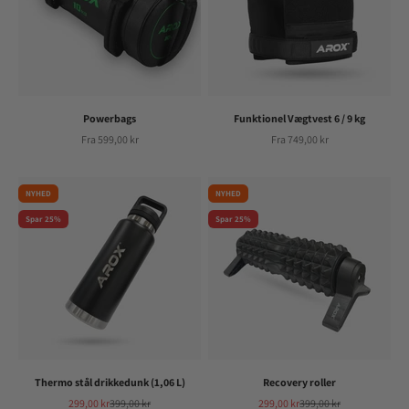
Powerbags
Funktionel Vægtvest 6 / 9 kg
Salgspris
Salgspris
Fra 599,00 kr
Fra 749,00 kr
NYHED
NYHED
Spar 25%
Spar 25%
Thermo stål drikkedunk (1,06 L)
Recovery roller
Salgspris
Normalpris
Salgspris
Normalpris
299,00 kr
399,00 kr
299,00 kr
399,00 kr