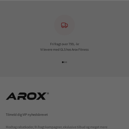
Fri fragt over 799,- kr
Vi levere med GLS hos Arox Fitness
Gå til element 1
Gå til element 2
Gå til element 3
Tilmeld dig VIP nyhedsbrevet
Modtag rabatkoder, fri fragt kampagner, ekslusive tilbud og meget mere