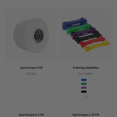
Sportstape 4 CM
Trænings elastikker
Salgspris
Salgspris
35,00 kr
Fra 75,00 kr
Farve
Blå
Grøn
Lilla
Sort
+2
Sportstape 2.5 CM
Sportstape 1.25 CM