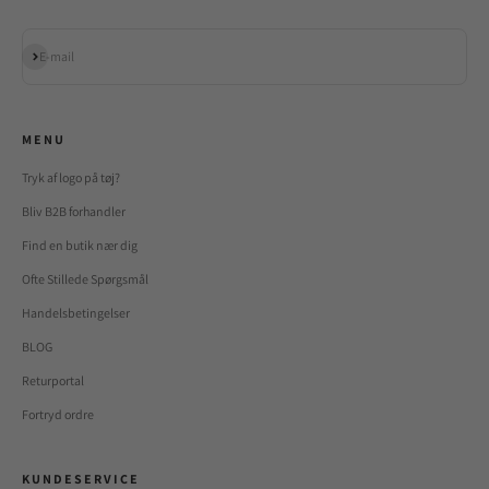
Abonnér
E-mail
M E N U
Tryk af logo på tøj?
Bliv B2B forhandler
Find en butik nær dig
Ofte Stillede Spørgsmål
Handelsbetingelser
BLOG
Returportal
Fortryd ordre
K U N D E S E R V I C E