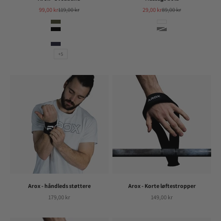
Salgspris
Normalpris
Salgspris
Normalpris
99,00 kr
119,00 kr
29,00 kr
89,00 kr
Farve
Farve
Camo
Hvid
Sort
Grå
Dustygreen
Mørkblå
+5
Arox - håndleds støttere
Arox - Korte løftestropper
Salgspris
Salgspris
179,00 kr
149,00 kr