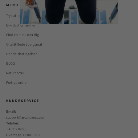
M E N U
Tryk af logo på tøj?
Bliv B2B forhandler
Find en butik nær dig
Ofte Stillede Spørgsmål
Handelsbetingelser
BLOG
Returportal
Fortryd ordre
K U N D E S E R V I C E
Email:
support@aroxfitness.com
Telefon:
+ 4521716275
Hverdage: 12:00 - 15:00