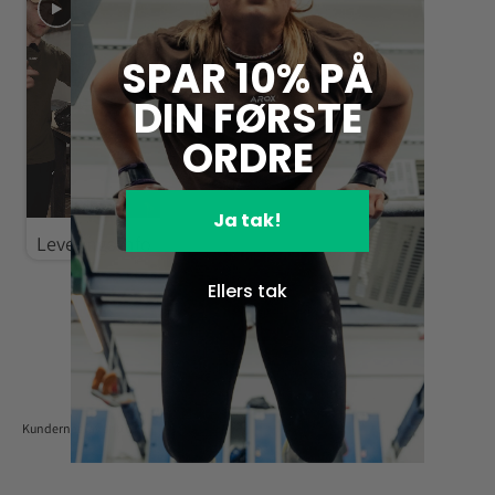
SPAR 10% PÅ
DIN FØRSTE
ORDRE
Ja tak!
Leverings info
Ellers tak