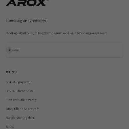
Tilmeld dig VIP nyhedsbrevet
Modtag rabatkoder, fri fragt kampagner, ekslusive tilbud og meget mere
Abonnér
E-mail
M E N U
Tryk af logo på tøj?
Bliv B2B forhandler
Find en butik nær dig
Ofte Stillede Spørgsmål
Handelsbetingelser
BLOG