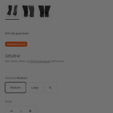
Anti slip grips basic
Kundernes favorit
Salgspris
329,00 kr
Inkl. moms. Moms og
levering beregnes
ved kassen
Størrelse:
Medium
Medium
Large
XL
Antal: