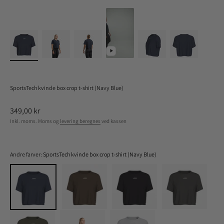
SportsTech kvinde box crop t-shirt (Navy Blue)
Salgspris
349,00 kr
Inkl. moms. Moms og
levering beregnes
ved kassen
Andre farver:
SportsTech kvinde box crop t-shirt (Navy Blue)