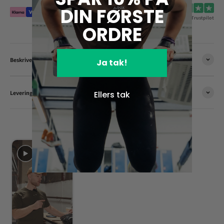
DIN FØRSTE
4.9/5 på Trustpilot
ORDRE
Beskrivelse
Ja tak!
Ellers tak
Levering & returnering