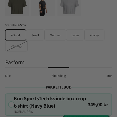
Størrelse:
X-Small
X-Small
Small
Medium
Large
X-large
XX-Large
Pasform
Lille
Almindelig
Stor
PAKKETILBUD
Kun SportsTech kvinde box crop
349,00 kr
t-shirt (Navy Blue)
NORMAL PRIS