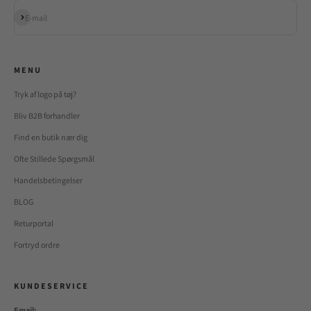
Abonnér
E-mail
M E N U
Tryk af logo på tøj?
Bliv B2B forhandler
Find en butik nær dig
Ofte Stillede Spørgsmål
Handelsbetingelser
BLOG
Returportal
Fortryd ordre
K U N D E S E R V I C E
Email: