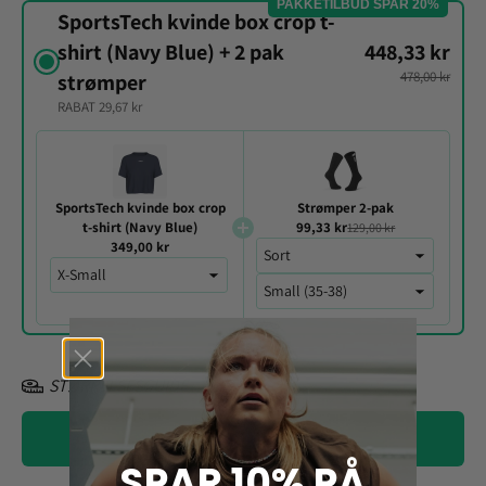
PAKKETILBUD SPAR 20%
SportsTech kvinde box crop t-
shirt (Navy Blue) + 2 pak
448,33 kr
478,00 kr
strømper
RABAT 29,67 kr
SportsTech kvinde box crop
Strømper 2-pak
t-shirt (Navy Blue)
99,33 kr
129,00 kr
349,00 kr
STØRRELSESGUIDE
Læg i kurv
SPAR 10% PÅ