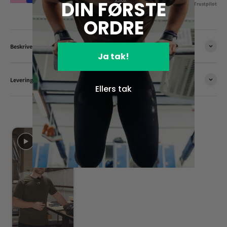
DIN FØRSTE
4.9/5 på Trustpilot
ORDRE
Beskrivelse
Ja tak!
Levering & returnering
Ellers tak