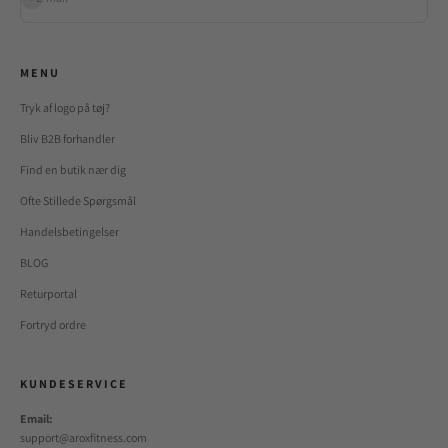
M E N U
Tryk af logo på tøj?
Bliv B2B forhandler
Find en butik nær dig
Ofte Stillede Spørgsmål
Handelsbetingelser
BLOG
Returportal
Fortryd ordre
K U N D E S E R V I C E
Email:
support@aroxfitness.com