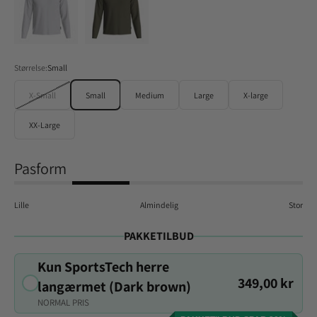
Størrelse:
Small
X-Small
Small
Medium
Large
X-large
XX-Large
Pasform
Lille
Almindelig
Stor
PAKKETILBUD
Kun SportsTech herre
349,00 kr
langærmet (Dark brown)
NORMAL PRIS