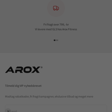
Fri fragt over 799,- kr
Vi levere med GLS hos Arox Fitness
Gå til element 1
Gå til element 2
Gå til element 3
Tilmeld dig VIP nyhedsbrevet
Modtag rabatkoder, fri fragt kampagner, ekslusive tilbud og meget mere
Abonnér
E-mail