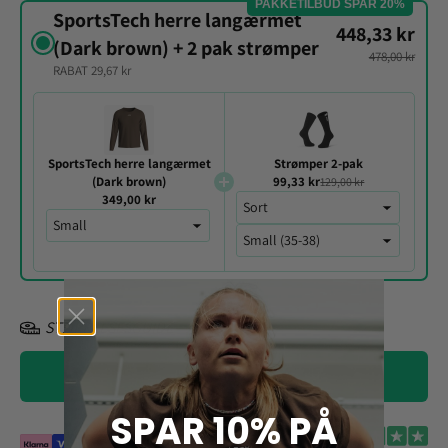
PAKKETILBUD SPAR 20%
SportsTech herre langærmet
448,33 kr
(Dark brown) + 2 pak strømper
478,00 kr
RABAT 29,67 kr
SportsTech herre langærmet
Strømper 2-pak
(Dark brown)
99,33 kr
129,00 kr
349,00 kr
STØRRELSESGUIDE
Læg i kurv
SPAR 10% PÅ