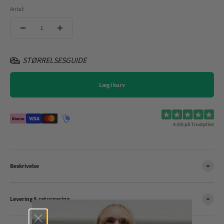
Antal:
STØRRELSESGUIDE
Læg i kurv
4.9/5 på Trustpilot
Beskrivelse
Levering & returnering