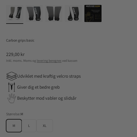
Carbon grips basic
Salgspris
229,00 kr
Inkl. moms. Moms og
levering beregnes
ved kassen
Udviklet med kraftig velcro straps
Giver dig et bedre greb
Beskytter mod vabler og slidsår
Størrelse:
M
M
L
XL