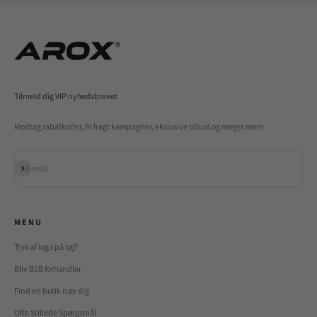
Tilmeld dig VIP nyhedsbrevet
Modtag rabatkoder, fri fragt kampagner, ekslusive tilbud og meget mere
Abonnér
E-mail
M E N U
Tryk af logo på tøj?
Bliv B2B forhandler
Find en butik nær dig
Ofte Stillede Spørgsmål