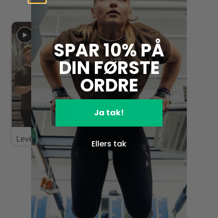
SPAR 10% PÅ
DIN FØRSTE
ORDRE
Ja tak!
Leverings info
Ellers tak